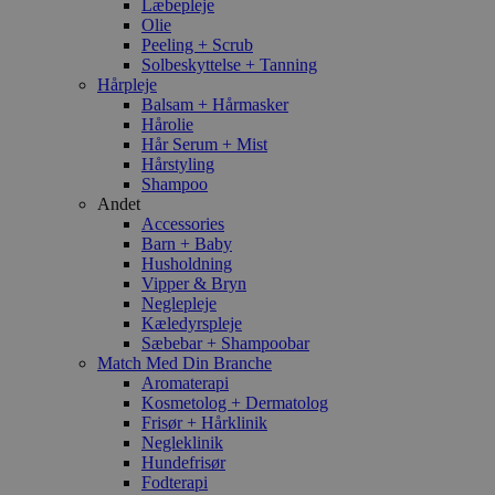
Læbepleje
Olie
Peeling + Scrub
Solbeskyttelse + Tanning
Hårpleje
Balsam + Hårmasker
Hårolie
Hår Serum + Mist
Hårstyling
Shampoo
Andet
Accessories
Barn + Baby
Husholdning
Vipper & Bryn
Neglepleje
Kæledyrspleje
Sæbebar + Shampoobar
Match Med Din Branche
Aromaterapi
Kosmetolog + Dermatolog
Frisør + Hårklinik
Negleklinik
Hundefrisør
Fodterapi