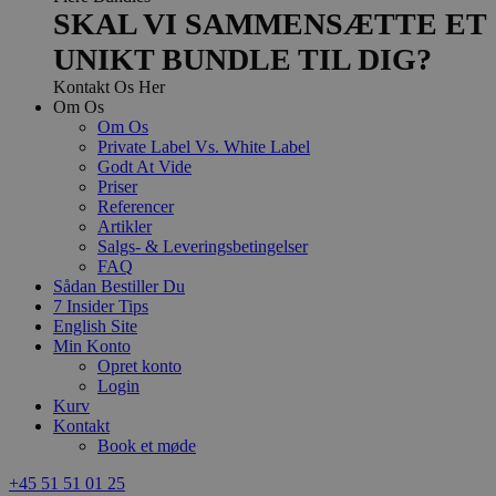
SKAL VI SAMMENSÆTTE ET
UNIKT BUNDLE TIL DIG?
Kontakt Os Her
Om Os
Om Os
Private Label Vs. White Label
Godt At Vide
Priser
Referencer
Artikler
Salgs- & Leveringsbetingelser
FAQ
Sådan Bestiller Du
7 Insider Tips
English Site
Min Konto
Opret konto
Login
Kurv
Kontakt
Book et møde
+45 51 51 01 25