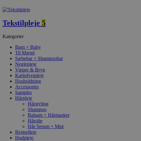
Tekstilpleje
5
Kategorier
Barn + Baby
Til Mænd
Sæbebar + Shampoobar
Neglepleje
Vipper & Bryn
Kæledyrspleje
Husholdning
Accessories
Samples
Hårpleje
Hårstyling
Shampoo
Balsam + Hårmasker
Hårolie
Hår Serum + Mist
Bestsellere
Hudpleje