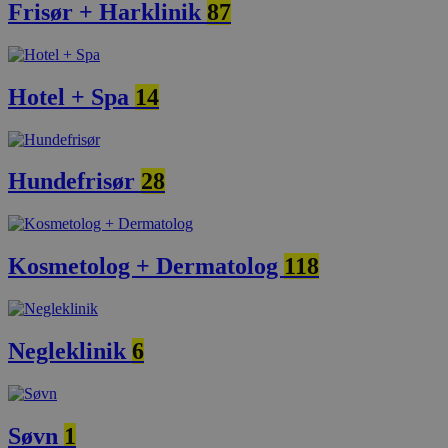
Frisør + Harklinik
87
Hotel + Spa
14
Hundefrisør
28
Kosmetolog + Dermatolog
118
Negleklinik
6
Søvn
1