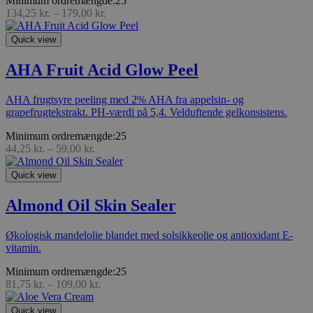
Minimum ordremængde:25
134,25
kr.
–
179,00
kr.
Quick view
AHA Fruit Acid Glow Peel
AHA frugtsyre peeling med 2% AHA fra appelsin- og
grapefrugtekstrakt. PH-værdi på 5,4. Velduftende gelkonsistens.
Minimum ordremængde:25
44,25
kr.
–
59,00
kr.
Quick view
Almond Oil Skin Sealer
Økologisk mandelolie blandet med solsikkeolie og antioxidant E-
vitamin.
Minimum ordremængde:25
81,75
kr.
–
109,00
kr.
Quick view