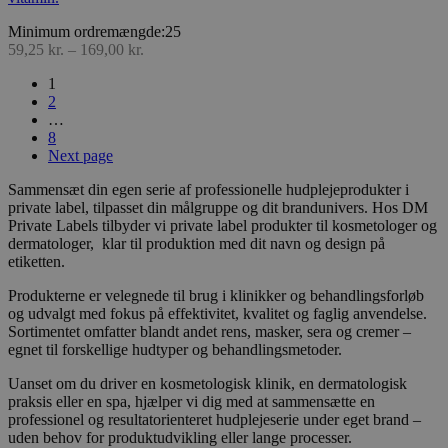
Minimum ordremængde:25
59,25
kr.
–
169,00
kr.
1
2
…
8
Next page
Sammensæt din egen serie af professionelle hudplejeprodukter i
private label, tilpasset din målgruppe og dit brandunivers. Hos DM
Private Labels tilbyder vi private label produkter til kosmetologer og
dermatologer, klar til produktion med dit navn og design på
etiketten.
Produkterne er velegnede til brug i klinikker og behandlingsforløb
og udvalgt med fokus på effektivitet, kvalitet og faglig anvendelse.
Sortimentet omfatter blandt andet rens, masker, sera og cremer –
egnet til forskellige hudtyper og behandlingsmetoder.
Uanset om du driver en kosmetologisk klinik, en dermatologisk
praksis eller en spa, hjælper vi dig med at sammensætte en
professionel og resultatorienteret hudplejeserie under eget brand –
uden behov for produktudvikling eller lange processer.