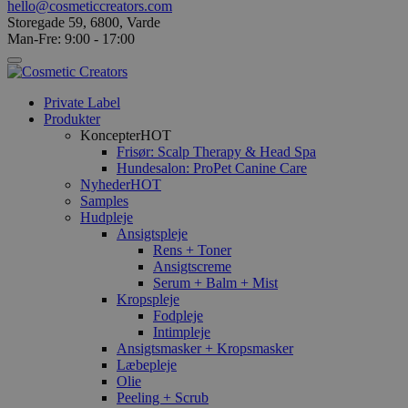
hello@cosmeticcreators.com
Storegade 59, 6800, Varde
Man-Fre: 9:00 - 17:00
Private Label
Produkter
Koncepter
HOT
Frisør: Scalp Therapy & Head Spa
Hundesalon: ProPet Canine Care
Nyheder
HOT
Samples
Hudpleje
Ansigtspleje
Rens + Toner
Ansigtscreme
Serum + Balm + Mist
Kropspleje
Fodpleje
Intimpleje
Ansigtsmasker + Kropsmasker
Læbepleje
Olie
Peeling + Scrub