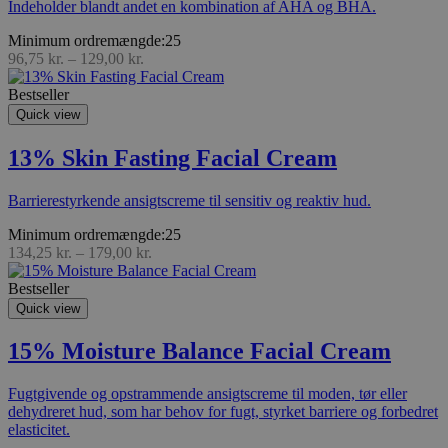
Indeholder blandt andet en kombination af AHA og BHA.
Minimum ordremængde:25
96,75
kr.
–
129,00
kr.
Bestseller
Quick view
13% Skin Fasting Facial Cream
Barrierestyrkende ansigtscreme til sensitiv og reaktiv hud.
Minimum ordremængde:25
134,25
kr.
–
179,00
kr.
Bestseller
Quick view
15% Moisture Balance Facial Cream
Fugtgivende og opstrammende ansigtscreme til moden, tør eller
dehydreret hud, som har behov for fugt, styrket barriere og forbedret
elasticitet.