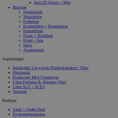
Skin ID Serum + Mist
Branche
Negleklinik
Tekstilpleje
Fodterapi
Kosmetolog + Dermatolog
Hundefrisør
Frisør + Harklinik
Hotel + Spa
Søvn
Aromaterapi
Anprisninger
Indeholder Upcyclede Planteekstrakter / Olier
Økologisk
Produceret Med Vindenergi
Uden Parfume & Æteriske Olier
Uden SLS + SLES
Vegansk
Hudtype
Akne + Fedtet Hud
Hyperpigmentering