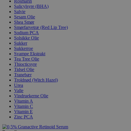
Rosmarin
Salicylsyre (BHA)
Salvie
Sesam Olie
Shea Smør
Smørfarvetræ (Red Lip Tree)
Sodium PCA
Solsikke Olie
Sukker
Sukkerroe
Svampe Ekstrakt
Tea Tree Olie
Thiocticsyre
Tidsel Olie
Tranebær
Troldnød (Witch Hazel)
Urea
Valle
Vindruekerne Olie
Vitamin A
Vitamin C
Vitamin E
Zinc PCA