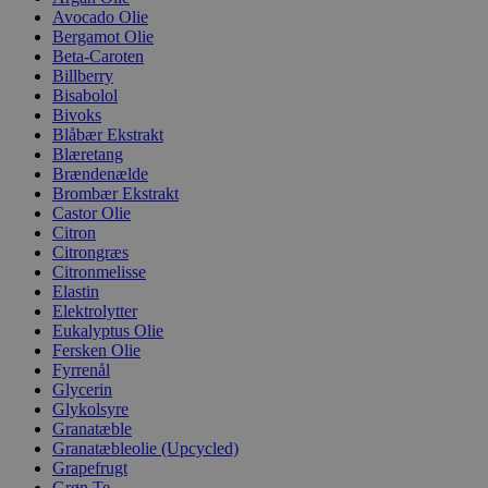
Avocado Olie
Bergamot Olie
Beta-Caroten
Billberry
Bisabolol
Bivoks
Blåbær Ekstrakt
Blæretang
Brændenælde
Brombær Ekstrakt
Castor Olie
Citron
Citrongræs
Citronmelisse
Elastin
Elektrolytter
Eukalyptus Olie
Fersken Olie
Fyrrenål
Glycerin
Glykolsyre
Granatæble
Granatæbleolie (Upcycled)
Grapefrugt
Grøn Te