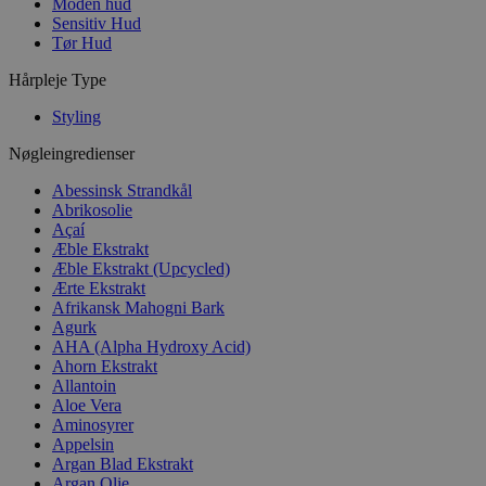
Moden hud
Sensitiv Hud
Tør Hud
Hårpleje Type
Styling
Nøgleingredienser
Abessinsk Strandkål
Abrikosolie
Açaí
Æble Ekstrakt
Æble Ekstrakt (Upcycled)
Ærte Ekstrakt
Afrikansk Mahogni Bark
Agurk
AHA (Alpha Hydroxy Acid)
Ahorn Ekstrakt
Allantoin
Aloe Vera
Aminosyrer
Appelsin
Argan Blad Ekstrakt
Argan Olie