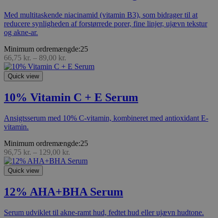
Med multitaskende niacinamid (vitamin B3), som bidrager til at
reducere synligheden af forstørrede porer, fine linjer, ujævn tekstur
og akne-ar.
Minimum ordremængde:25
66,75
kr.
–
89,00
kr.
Quick view
10% Vitamin C + E Serum
Ansigtsserum med 10% C-vitamin,
kombineret med antioxidant E-
vitamin.
Minimum ordremængde:25
96,75
kr.
–
129,00
kr.
Quick view
12% AHA+BHA Serum
Serum udviklet til akne-ramt hud, fedtet hud eller ujævn hudtone.