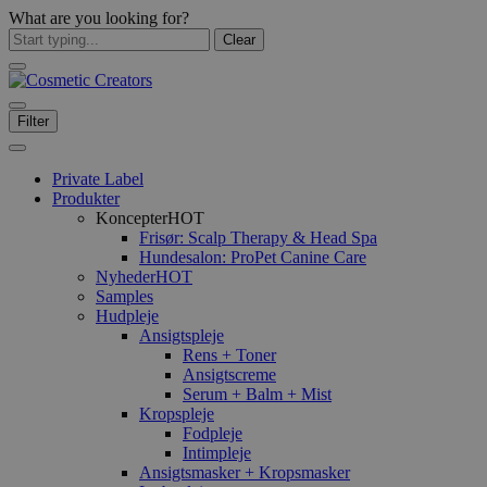
What are you looking for?
Clear
Filter
Private Label
Produkter
Koncepter
HOT
Frisør: Scalp Therapy & Head Spa
Hundesalon: ProPet Canine Care
Nyheder
HOT
Samples
Hudpleje
Ansigtspleje
Rens + Toner
Ansigtscreme
Serum + Balm + Mist
Kropspleje
Fodpleje
Intimpleje
Ansigtsmasker + Kropsmasker