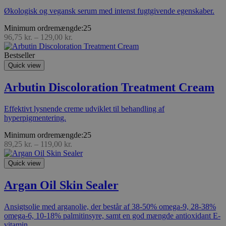
Økologisk og vegansk serum med intenst fugtgivende egenskaber.
Minimum ordremængde:25
96,75
kr.
–
129,00
kr.
Bestseller
Quick view
Arbutin Discoloration Treatment Cream
Effektivt lysnende creme udviklet til behandling af
hyperpigmentering.
Minimum ordremængde:25
89,25
kr.
–
119,00
kr.
Quick view
Argan Oil Skin Sealer
Ansigtsolie med arganolie, der består af 38-50% omega-9, 28-38%
omega-6, 10-18% palmitinsyre, samt en god mængde antioxidant E-
vitamin.