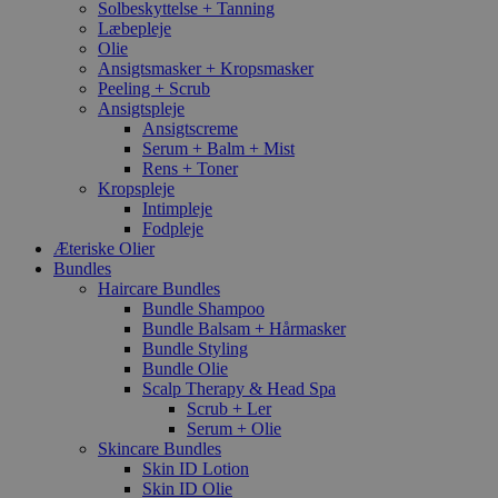
Solbeskyttelse + Tanning
Læbepleje
Olie
Ansigtsmasker + Kropsmasker
Peeling + Scrub
Ansigtspleje
Ansigtscreme
Serum + Balm + Mist
Rens + Toner
Kropspleje
Intimpleje
Fodpleje
Æteriske Olier
Bundles
Haircare Bundles
Bundle Shampoo
Bundle Balsam + Hårmasker
Bundle Styling
Bundle Olie
Scalp Therapy & Head Spa
Scrub + Ler
Serum + Olie
Skincare Bundles
Skin ID Lotion
Skin ID Olie