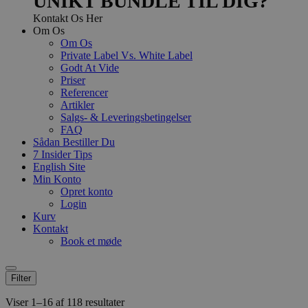
UNIKT BUNDLE TIL DIG?
Kontakt Os Her
Om Os
Om Os
Private Label Vs. White Label
Godt At Vide
Priser
Referencer
Artikler
Salgs- & Leveringsbetingelser
FAQ
Sådan Bestiller Du
7 Insider Tips
English Site
Min Konto
Opret konto
Login
Kurv
Kontakt
Book et møde
Filter
Viser 1–16 af 118 resultater