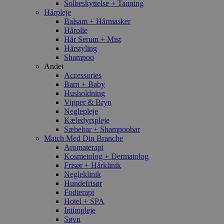
Solbeskyttelse + Tanning
Hårpleje
Balsam + Hårmasker
Hårolie
Hår Serum + Mist
Hårstyling
Shampoo
Andet
Accessories
Barn + Baby
Husholdning
Vipper & Bryn
Neglepleje
Kæledyrspleje
Sæbebar + Shampoobar
Match Med Din Branche
Aromaterapi
Kosmetolog + Dermatolog
Frisør + Hårklinik
Negleklinik
Hundefrisør
Fodterapi
Hotel + SPA
Intimpleje
Søvn