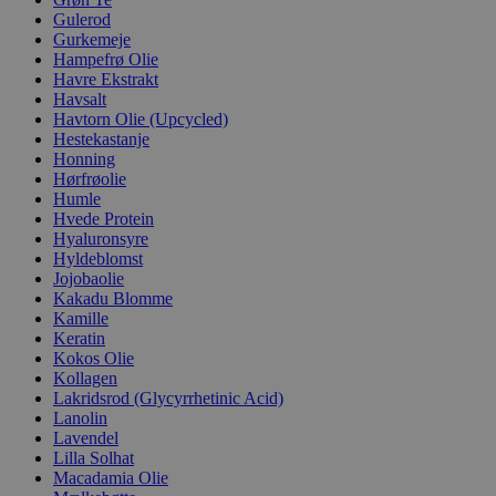
Gulerod
Gurkemeje
Hampefrø Olie
Havre Ekstrakt
Havsalt
Havtorn Olie (Upcycled)
Hestekastanje
Honning
Hørfrøolie
Humle
Hvede Protein
Hyaluronsyre
Hyldeblomst
Jojobaolie
Kakadu Blomme
Kamille
Keratin
Kokos Olie
Kollagen
Lakridsrod (Glycyrrhetinic Acid)
Lanolin
Lavendel
Lilla Solhat
Macadamia Olie