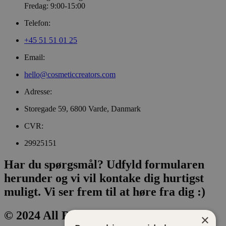
Fredag: 9:00-15:00
Telefon:
+45 51 51 01 25
Email:
hello@cosmeticcreators.com
Adresse:
Storegade 59, 6800 Varde, Danmark
CVR:
29925151
Har du spørgsmål? Udfyld formularen
herunder og vi vil kontake dig hurtigst
muligt. Vi ser frem til at høre fra dig :)
© 2024 All Rights Reserved.
×