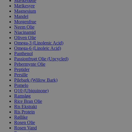
Mælkebøtte
Mælkesyre
Magnesium
Mandel
Morgenfrue
Neem Olie
Niacinamid
Oliven Olie
Omega-3 (Linolenic Acid)
Omega-6 (Linoleic Acid)
Panthenol
Passionfrugt Olie (Upcycled)
Pebermynte Olie
Peptider
Persille
Pilebark (Willow Bark)
Pomelo
Q10 (Ubiquinone)
Ramsløg
Rice Bran Olie
Ris Ekstrakt
Ris Protein
Røllike
Rosen Olie
Rosen Vand