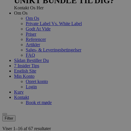
UNIKT BUNDLE TIL DIG?
Kontakt Os Her
Om Os
Om Os
Private Label Vs. White Label
Godt At Vide
Priser
Referencer
Artikler
Salgs- & Leveringsbetingelser
FAQ
Sådan Bestiller Du
7 Insider Tips
English Site
Min Konto
Opret konto
Login
Kurv
Kontakt
Book et møde
Filter
Viser 1–16 af 67 resultater