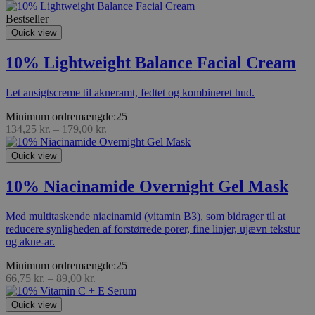
Bestseller
Quick view
10% Lightweight Balance Facial Cream
Let ansigtscreme til akneramt, fedtet og kombineret hud.
Minimum ordremængde:25
134,25
kr.
–
179,00
kr.
Quick view
10% Niacinamide Overnight Gel Mask
Med multitaskende niacinamid (vitamin B3), som bidrager til at
reducere synligheden af forstørrede porer, fine linjer, ujævn tekstur
og akne-ar.
Minimum ordremængde:25
66,75
kr.
–
89,00
kr.
Quick view