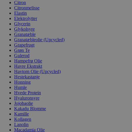
Citron
Citronmelisse
Elastin
Elektrolytter
Glycerin
Glykolsyre
Granatæble
Granatæbleolie (Upcycled)
Grapefrugt
Grøn Te
Gulerod
Hampefrø Olie
Havre Ekstrakt
Havtorn Olie (Upcycled)
Hestekastanje
Honning
Humle
Hvede Protein
Hyaluronsyre
Jojobaolie
Kakadu Blomme
Kamille
Kollagen
Lanolin
Macadamia Olie