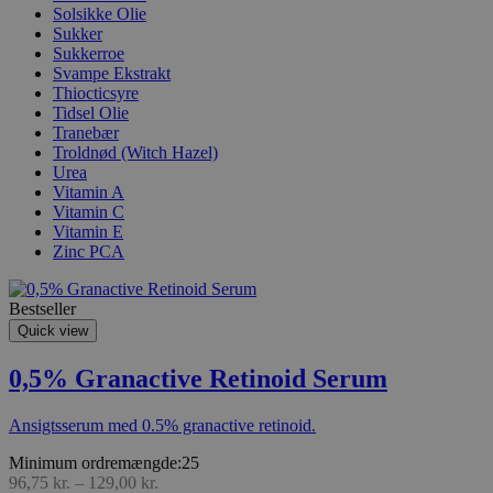
Solsikke Olie
Sukker
Sukkerroe
Svampe Ekstrakt
Thiocticsyre
Tidsel Olie
Tranebær
Troldnød (Witch Hazel)
Urea
Vitamin A
Vitamin C
Vitamin E
Zinc PCA
Bestseller
Quick view
0,5% Granactive Retinoid Serum
Ansigtsserum med 0.5% granactive retinoid.
Minimum ordremængde:25
96,75
kr.
–
129,00
kr.