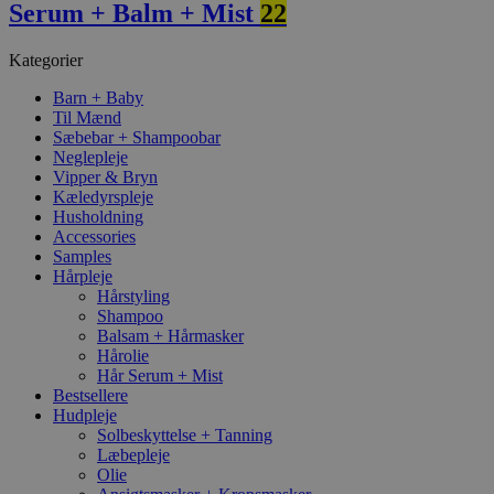
Serum + Balm + Mist
22
Kategorier
Barn + Baby
Til Mænd
Sæbebar + Shampoobar
Neglepleje
Vipper & Bryn
Kæledyrspleje
Husholdning
Accessories
Samples
Hårpleje
Hårstyling
Shampoo
Balsam + Hårmasker
Hårolie
Hår Serum + Mist
Bestsellere
Hudpleje
Solbeskyttelse + Tanning
Læbepleje
Olie