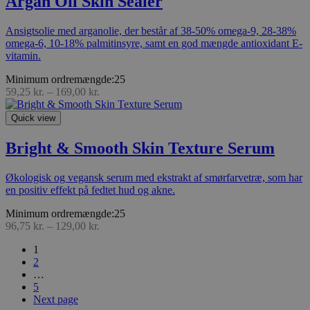
Argan Oil Skin Sealer
Ansigtsolie med arganolie, der består af 38-50% omega-9, 28-38%
omega-6, 10-18% palmitinsyre, samt en god mængde antioxidant E-
vitamin.
Minimum ordremængde:25
59,25
kr.
–
169,00
kr.
Quick view
Bright & Smooth Skin Texture Serum
Økologisk og vegansk serum med ekstrakt af smørfarvetræ, som har
en positiv effekt på fedtet hud og akne.
Minimum ordremængde:25
96,75
kr.
–
129,00
kr.
1
2
…
5
Next page