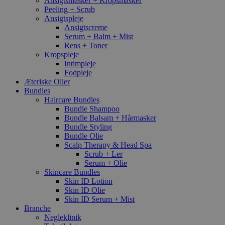
Ansigtsmasker + Kropsmasker
Peeling + Scrub
Ansigtspleje
Ansigtscreme
Serum + Balm + Mist
Rens + Toner
Kropspleje
Intimpleje
Fodpleje
Æteriske Olier
Bundles
Haircare Bundles
Bundle Shampoo
Bundle Balsam + Hårmasker
Bundle Styling
Bundle Olie
Scalp Therapy & Head Spa
Scrub + Ler
Serum + Olie
Skincare Bundles
Skin ID Lotion
Skin ID Olie
Skin ID Serum + Mist
Branche
Negleklinik