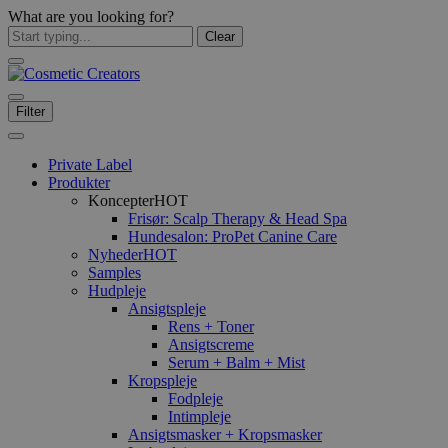
What are you looking for?
Clear
Filter
Private Label
Produkter
Koncepter
HOT
Frisør: Scalp Therapy & Head Spa
Hundesalon: ProPet Canine Care
Nyheder
HOT
Samples
Hudpleje
Ansigtspleje
Rens + Toner
Ansigtscreme
Serum + Balm + Mist
Kropspleje
Fodpleje
Intimpleje
Ansigtsmasker + Kropsmasker