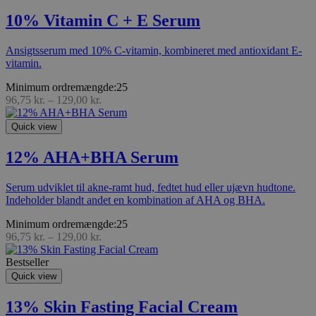
10% Vitamin C + E Serum
Ansigtsserum med 10% C-vitamin,
kombineret med antioxidant E-
vitamin.
Minimum ordremængde:25
96,75
kr.
–
129,00
kr.
Quick view
12% AHA+BHA Serum
Serum udviklet til akne-ramt hud, fedtet hud eller ujævn hudtone.
Indeholder blandt andet en kombination af AHA og BHA.
Minimum ordremængde:25
96,75
kr.
–
129,00
kr.
Bestseller
Quick view
13% Skin Fasting Facial Cream