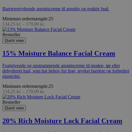
Barrierestyrkende ansigtscreme til sensitiv og reaktiv hud.
Minimum ordremængde:25
134,25
kr.
–
179,00
kr.
Bestseller
Quick view
15% Moisture Balance Facial Cream
Fugtgivende og opstrammende ansigtscreme til moden, tør eller
dehydreret hud, som har behov for fugt, styrket barriere og forbedret
elasticitet.
Minimum ordremængde:25
134,25
kr.
–
179,00
kr.
Bestseller
Quick view
20% Rich Moisture Lock Facial Cream