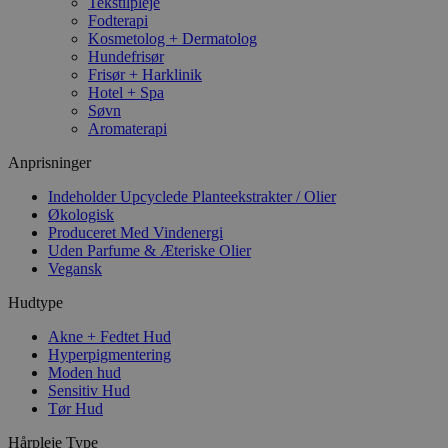
Tekstilpleje
Fodterapi
Kosmetolog + Dermatolog
Hundefrisør
Frisør + Harklinik
Hotel + Spa
Søvn
Aromaterapi
Anprisninger
Indeholder Upcyclede Planteekstrakter / Olier
Økologisk
Produceret Med Vindenergi
Uden Parfume & Æteriske Olier
Vegansk
Hudtype
Akne + Fedtet Hud
Hyperpigmentering
Moden hud
Sensitiv Hud
Tør Hud
Hårpleje Type