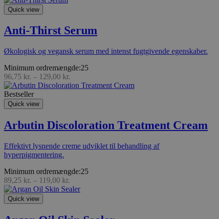
Quick view
Anti-Thirst Serum
Økologisk og vegansk serum med intenst fugtgivende egenskaber.
Minimum ordremængde:25
96,75
kr.
–
129,00
kr.
Bestseller
Quick view
Arbutin Discoloration Treatment Cream
Effektivt lysnende creme udviklet til behandling af
hyperpigmentering.
Minimum ordremængde:25
89,25
kr.
–
119,00
kr.
Quick view