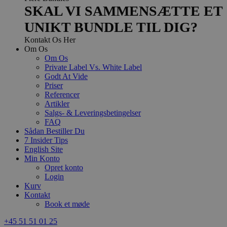
SKAL VI SAMMENSÆTTE ET
UNIKT BUNDLE TIL DIG?
Kontakt Os Her
Om Os
Om Os
Private Label Vs. White Label
Godt At Vide
Priser
Referencer
Artikler
Salgs- & Leveringsbetingelser
FAQ
Sådan Bestiller Du
7 Insider Tips
English Site
Min Konto
Opret konto
Login
Kurv
Kontakt
Book et møde
+45 51 51 01 25