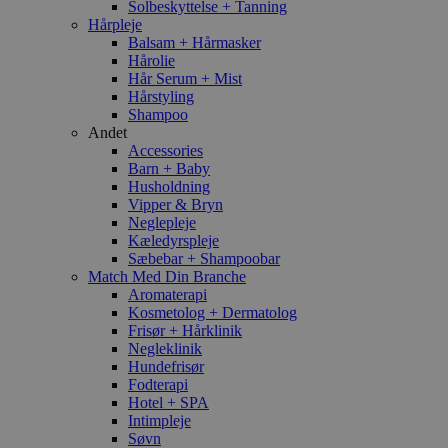
Solbeskyttelse + Tanning
Hårpleje
Balsam + Hårmasker
Hårolie
Hår Serum + Mist
Hårstyling
Shampoo
Andet
Accessories
Barn + Baby
Husholdning
Vipper & Bryn
Neglepleje
Kæledyrspleje
Sæbebar + Shampoobar
Match Med Din Branche
Aromaterapi
Kosmetolog + Dermatolog
Frisør + Hårklinik
Negleklinik
Hundefrisør
Fodterapi
Hotel + SPA
Intimpleje
Søvn