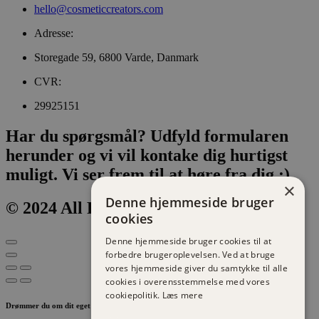
hello@cosmeticcreators.com
Adresse:
Storegade 59, 6800 Varde, Danmark
CVR:
29925151
Har du spørgsmål? Udfyld formularen
herunder og vi vil kontake dig hurtigst
muligt. Vi ser frem til at høre fra dig :)
×
Denne hjemmeside bruger
© 2024 All Rights Reserved.
cookies
Denne hjemmeside bruger cookies til at
forbedre brugeroplevelsen. Ved at bruge
vores hjemmeside giver du samtykke til alle
cookies i overensstemmelse med vores
cookiepolitik.
Læs mere
Drømmer du om dit eget brand af produkter?