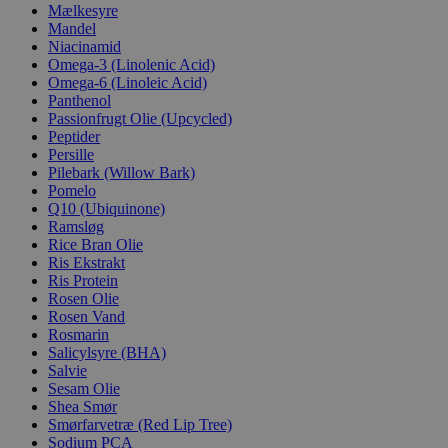
Mælkesyre
Mandel
Niacinamid
Omega-3 (Linolenic Acid)
Omega-6 (Linoleic Acid)
Panthenol
Passionfrugt Olie (Upcycled)
Peptider
Persille
Pilebark (Willow Bark)
Pomelo
Q10 (Ubiquinone)
Ramsløg
Rice Bran Olie
Ris Ekstrakt
Ris Protein
Rosen Olie
Rosen Vand
Rosmarin
Salicylsyre (BHA)
Salvie
Sesam Olie
Shea Smør
Smørfarvetræ (Red Lip Tree)
Sodium PCA