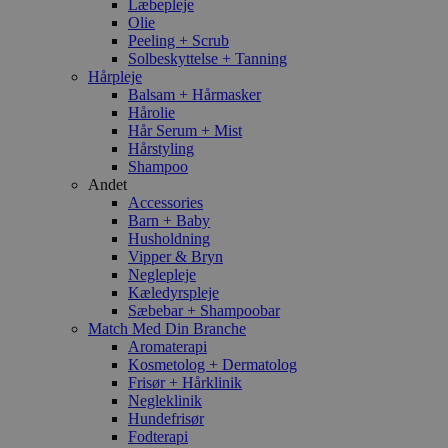
Læbepleje
Olie
Peeling + Scrub
Solbeskyttelse + Tanning
Hårpleje
Balsam + Hårmasker
Hårolie
Hår Serum + Mist
Hårstyling
Shampoo
Andet
Accessories
Barn + Baby
Husholdning
Vipper & Bryn
Neglepleje
Kæledyrspleje
Sæbebar + Shampoobar
Match Med Din Branche
Aromaterapi
Kosmetolog + Dermatolog
Frisør + Hårklinik
Negleklinik
Hundefrisør
Fodterapi