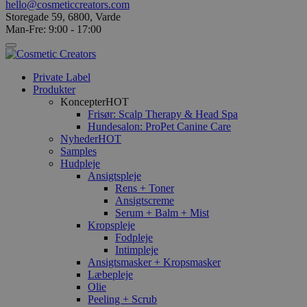
hello@cosmeticcreators.com
Storegade 59, 6800, Varde
Man-Fre: 9:00 - 17:00
Private Label
Produkter
Koncepter
HOT
Frisør: Scalp Therapy & Head Spa
Hundesalon: ProPet Canine Care
Nyheder
HOT
Samples
Hudpleje
Ansigtspleje
Rens + Toner
Ansigtscreme
Serum + Balm + Mist
Kropspleje
Fodpleje
Intimpleje
Ansigtsmasker + Kropsmasker
Læbepleje
Olie
Peeling + Scrub