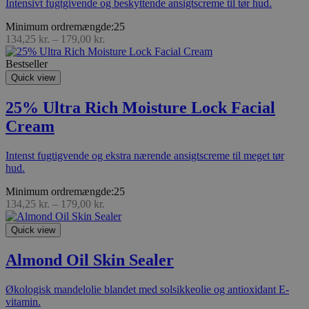
Intensivt fugtgivende og beskyttende ansigtscreme til tør hud.
Minimum ordremængde:25
134,25
kr.
–
179,00
kr.
Bestseller
Quick view
25% Ultra Rich Moisture Lock Facial
Cream
Intenst fugtigvende og ekstra nærende ansigtscreme til meget tør
hud.
Minimum ordremængde:25
134,25
kr.
–
179,00
kr.
Quick view
Almond Oil Skin Sealer
Økologisk mandelolie blandet med solsikkeolie og antioxidant E-
vitamin.