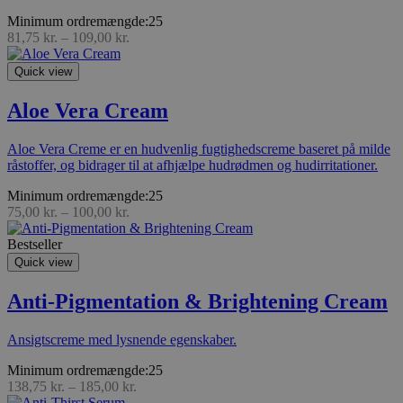
Minimum ordremængde:25
81,75
kr.
–
109,00
kr.
Quick view
Aloe Vera Cream
Aloe Vera Creme er en hudvenlig fugtighedscreme baseret på milde
råstoffer, og bidrager til at afhjælpe hudrødmen og hudirritationer.
Minimum ordremængde:25
75,00
kr.
–
100,00
kr.
Bestseller
Quick view
Anti-Pigmentation & Brightening Cream
Ansigtscreme med lysnende egenskaber.
Minimum ordremængde:25
138,75
kr.
–
185,00
kr.