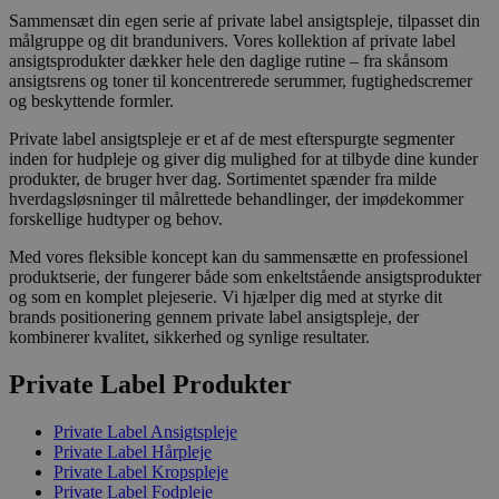
Sammensæt din egen serie af private label ansigtspleje, tilpasset din
målgruppe og dit brandunivers. Vores kollektion af private label
ansigtsprodukter dækker hele den daglige rutine – fra skånsom
ansigtsrens og toner til koncentrerede serummer, fugtighedscremer
og beskyttende formler.
Private label ansigtspleje er et af de mest efterspurgte segmenter
inden for hudpleje og giver dig mulighed for at tilbyde dine kunder
produkter, de bruger hver dag. Sortimentet spænder fra milde
hverdagsløsninger til målrettede behandlinger, der imødekommer
forskellige hudtyper og behov.
Med vores fleksible koncept kan du sammensætte en professionel
produktserie, der fungerer både som enkeltstående ansigtsprodukter
og som en komplet plejeserie. Vi hjælper dig med at styrke dit
brands positionering gennem private label ansigtspleje, der
kombinerer kvalitet, sikkerhed og synlige resultater.
Private Label Produkter
Private Label Ansigtspleje
Private Label Hårpleje
Private Label Kropspleje
Private Label Fodpleje