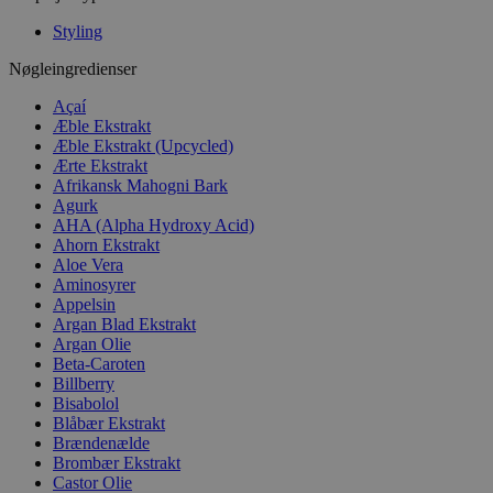
Styling
Nøgleingredienser
Açaí
Æble Ekstrakt
Æble Ekstrakt (Upcycled)
Ærte Ekstrakt
Afrikansk Mahogni Bark
Agurk
AHA (Alpha Hydroxy Acid)
Ahorn Ekstrakt
Aloe Vera
Aminosyrer
Appelsin
Argan Blad Ekstrakt
Argan Olie
Beta-Caroten
Billberry
Bisabolol
Blåbær Ekstrakt
Brændenælde
Brombær Ekstrakt
Castor Olie